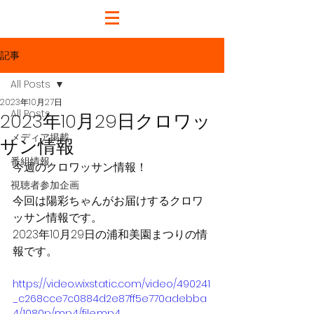
記事
All Posts
2023年10月27日
All Posts
2023年10月29日クロワッ
メディア掲載
サン情報
番組情報
今週のクロワッサン情報！
視聴者参加企画
今回は陽彩ちゃんがお届けするクロワ
ッサン情報です。
2023年10月29日の浦和美園まつりの情
報です。
https://video.wixstatic.com/video/490241
_c268cce7c0884d2e87ff5e770adebba
4/1080p/mp4/file.mp4