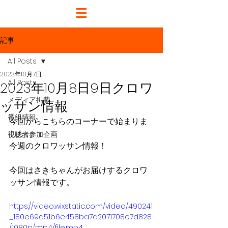
記事
All Posts
2023年10月7日
All Posts
2023年10月8日9日クロワ
メディア掲載
ッサン情報
番組情報
今回からこちらのコーナーで始まりま
した。
視聴者参加企画
今週のクロワッサン情報！
今回はさきちゃんがお届けするクロワ
ッサン情報です。
https://video.wixstatic.com/video/490241
_180e69d51b6e458ba7a2071708e7d828
/1080p/mp4/file.mp4