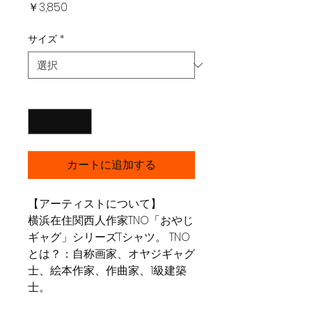
価
￥3,850
格
サイズ
*
数量
*
カートに追加する
【アーティストについて】
横浜在住関西人作家TNO「おやじ
ギャグ」シリーズTシャツ。 TNO
とは？：自称画家、オヤジギャグ
士、絵本作家、作曲家、1級建築
士。