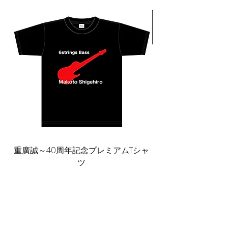
重廣誠～40周年記念プレミアムTシャ
ミラクル山内 お気に
ツ
価格
￥6,600
カートに追加する