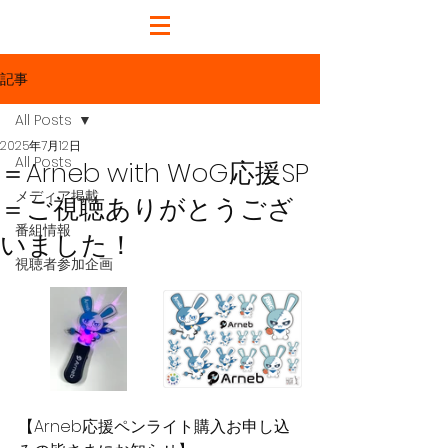
記事
All Posts
2025年7月12日
All Posts
＝Arneb with WoG応援SP
メディア掲載
＝ご視聴ありがとうござ
番組情報
いました！
視聴者参加企画
【Arneb応援ペンライト購入お申し込