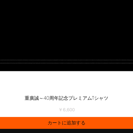
重廣誠～40周年記念プレミアムTシャツ
クイックビュー
価格
￥6,600
カートに追加する