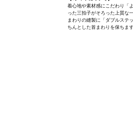
着心地や素材感にこだわり「
った三拍子がそろった上質な
まわりの縫製に「ダブルステ
ちんとした首まわりを保ちま