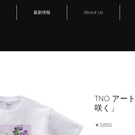
最新情報
About Us
TNO ア
咲く」
価
￥3,850
格