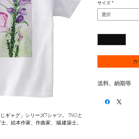
サイズ
*
選択
数量
*
カ
送料、納期等
本商品の送料は無
本商品の発送はご
じギャグ」シリーズTシャツ。 TNOと
士、絵本作家、作曲家、1級建築士。