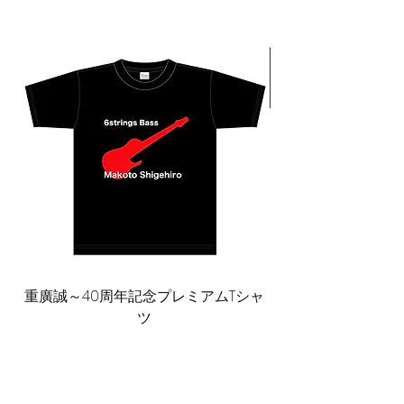
重廣誠～40周年記念プレミアムTシャ
ミラクル山内 お気に
ツ
価格
￥6,600