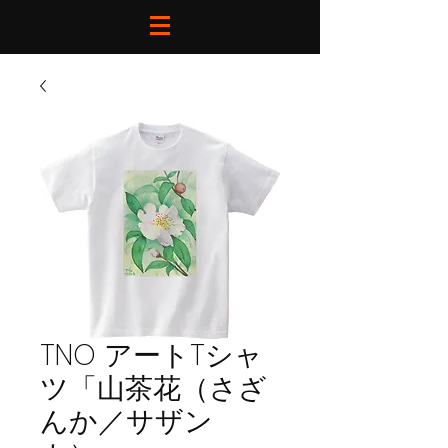
TNO アートTシャ
ツ「山茶花（さざ
んか／サザン