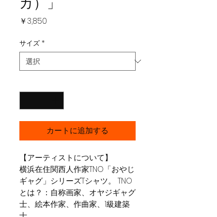
カ）」
価
￥3,850
格
サイズ
*
数量
*
カートに追加する
【アーティストについて】
横浜在住関西人作家TNO「おやじ
ギャグ」シリーズTシャツ。 TNO
とは？：自称画家、オヤジギャグ
士、絵本作家、作曲家、1級建築
士。